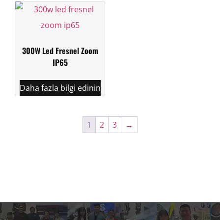
300W Led Fresnel Zoom
IP65
Daha fazla bilgi edinin
1
2
3
→