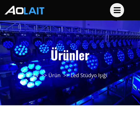
Ürünler
Ev
Ürün
Led Stüdyo Işığı