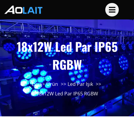
18x12W Led Par IP65
RGBW
Ev
Ürün
Led Par Işık
18x12W Led Par IP65 RGBW