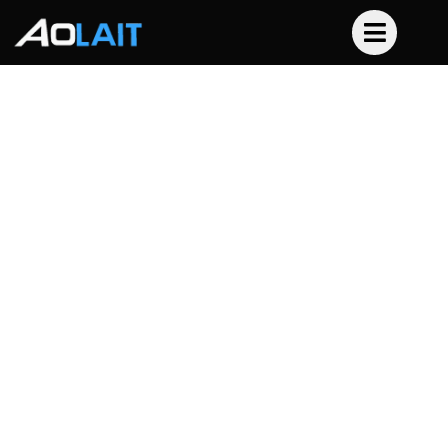
44x12W RGBW 4IN1 LED
Yıkama Su Geçirmez Işık
Ev
Profesyonel Sahne Aydınlatma Ürünleri
Led Par Işık
44x12W RGBW 4IN1 LED Yıkama Su Geçirmez Işık