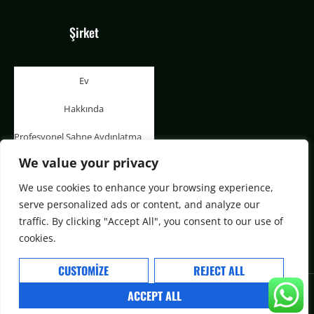
Şirket
Ev
Hakkında
Profesyonel Sahne Aydınlatma
Ürünleri
We value your privacy
Davayı Göster
We use cookies to enhance your browsing experience,
serve personalized ads or content, and analyze our
Blog
traffic. By clicking "Accept All", you consent to our use of
İletişim
cookies.
CUSTOMIZE
REJECT ALL
ACCEPT ALL
© Aolait Aydınlatma Ltd. Şti.