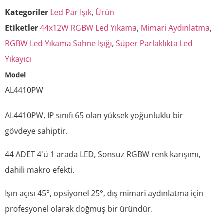
Kategoriler
Led Par Işık
,
Ürün
Etiketler
44x12W RGBW Led Yıkama
,
Mimari Aydınlatma
,
RGBW Led Yıkama Sahne Işığı
,
Süper Parlaklıkta Led
Yıkayıcı
Model
AL4410PW
AL4410PW, IP sınıfı 65 olan yüksek yoğunluklu bir
gövdeye sahiptir.
44 ADET 4'ü 1 arada LED, Sonsuz RGBW renk karışımı,
dahili makro efekti.
Işın açısı 45°, opsiyonel 25°, dış mimari aydınlatma için
profesyonel olarak doğmuş bir üründür.