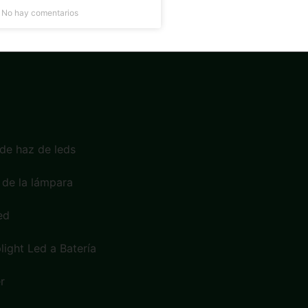
5
No hay comentarios
de haz de leds
 de la lámpara
ed
light Led a Batería
r