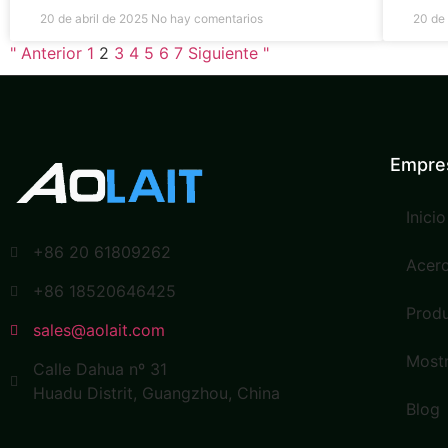
20 de abril de 2025
No hay comentarios
20 de
" Anterior
1
2
3
4
5
6
7
Siguiente "
Empre
Inicio
+86 20 61809262
Acer
+86 18520646425
Prod
sales@aolait.com
Mostr
Calle Dahua nº 31
Huadu Distrit, Guangzhou, China
Blog