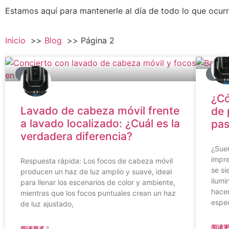
Estamos aquí para mantenerle al día de todo lo que ocurre 
Inicio
Blog
Página 2
BLOG
BLO
¿Có
Lavado de cabeza móvil frente
de 
a lavado localizado: ¿Cuál es la
pas
verdadera diferencia?
¿Sueñ
impre
Respuesta rápida: Los focos de cabeza móvil
se si
producen un haz de luz amplio y suave, ideal
ilumi
para llenar los escenarios de color y ambiente,
hacer
mientras que los focos puntuales crean un haz
espe
de luz ajustado,
阅读更
阅读更多 "