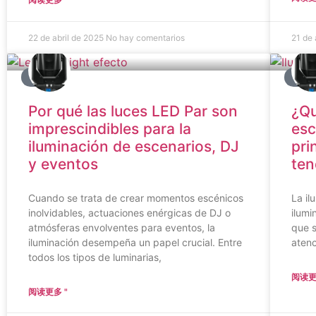
22 de abril de 2025
No hay comentarios
21 de 
BLOG
BLO
Por qué las luces LED Par son
¿Qu
imprescindibles para la
esc
iluminación de escenarios, DJ
pri
y eventos
ten
Cuando se trata de crear momentos escénicos
La il
inolvidables, actuaciones enérgicas de DJ o
ilumi
atmósferas envolventes para eventos, la
que s
iluminación desempeña un papel crucial. Entre
atenc
todos los tipos de luminarias,
阅读更
阅读更多 "