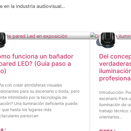
en la industria audiovisual...
G
BLOG
mo funciona un bañador
Del concept
pared LED? (Guía paso a
verdaderas
o)
iluminació
profesiona
a con crear atmósferas visuales
sionantes para su escenario o boda, pero
Introducción: Po
ente intimidado por la tecnología de
escenario Para u
nación? Una iluminación deficiente puede
iluminación de 
 que hasta los lugares más
trabajo técnico:
ctaculares parezcan
orientarlos...
多 "