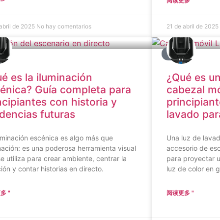
阅读更多 "
abril de 2025
No hay comentarios
21 de abril de 2025
G
BLOG
é es la iluminación
¿Qué es un
énica? Guía completa para
cabezal mó
ncipiantes con historia y
principian
dencias futuras
lavado par
uminación escénica es algo más que
Una luz de lavad
nación: es una poderosa herramienta visual
accesorio de es
e utiliza para crear ambiente, centrar la
para proyectar 
ión y contar historias en directo.
luz de color en 
多 "
阅读更多 "