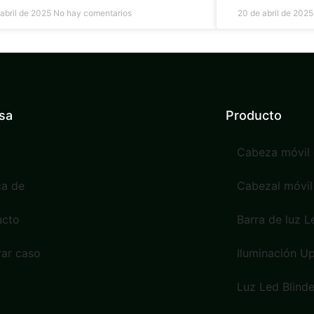
 abril de 2025
No hay comentarios
20 de abril de 202
sa
Producto
Cabeza móvil 
ca de
Cabezal móvil
ucto
Barra de luz L
ar caso
Iluminación Up
Luz Led Blinde